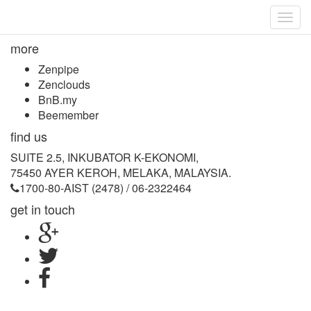
Togg
navig
more
Zenpipe
Zenclouds
BnB.my
Beemember
find us
SUITE 2.5, INKUBATOR K-EKONOMI,
75450 AYER KEROH, MELAKA, MALAYSIA.
1700-80-AIST (2478) / 06-2322464
get in touch