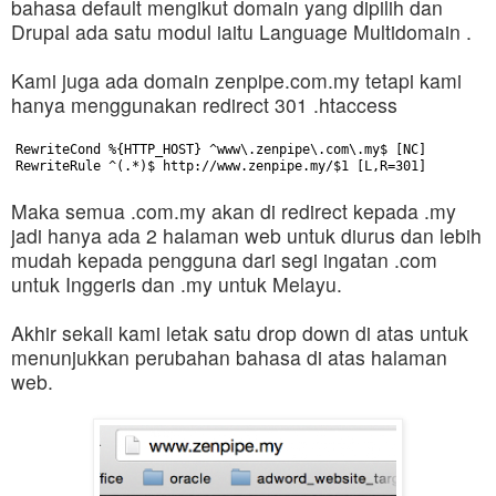
bahasa default mengikut domain yang dipilih dan
Drupal ada satu modul iaitu
Language Multidomain
.
Kami juga ada domain zenpipe.com.my tetapi kami
hanya menggunakan redirect 301 .htaccess
RewriteCond %{HTTP_HOST} ^www\.zenpipe\.com\.my$ [NC]
RewriteRule ^(.*)$ http://www.zenpipe.my/$1 [L,R=301]
Maka semua .com.my akan di redirect kepada .my
jadi hanya ada 2 halaman web untuk diurus dan lebih
mudah kepada pengguna dari segi ingatan .com
untuk Inggeris dan .my untuk Melayu.
Akhir sekali kami letak satu drop down di atas untuk
menunjukkan perubahan bahasa di atas halaman
web.