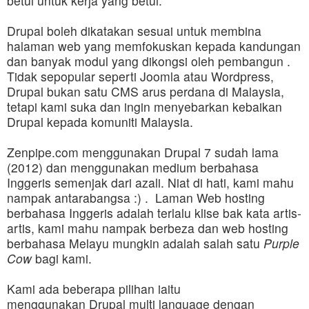
betul untuk kerja yang betul.
Drupal boleh dikatakan sesuai untuk membina
halaman web yang memfokuskan kepada kandungan
dan banyak modul yang dikongsi oleh pembangun .
Tidak sepopular seperti
Joomla
atau
Wordpress
,
Drupal bukan satu CMS arus perdana di Malaysia,
tetapi kami suka dan ingin menyebarkan kebaikan
Drupal kepada komuniti Malaysia.
Zenpipe.com
menggunakan Drupal 7 sudah lama
(2012) dan menggunakan medium berbahasa
Inggeris semenjak dari azali. Niat di hati, kami mahu
nampak antarabangsa :) . Laman Web hosting
berbahasa Inggeris adalah terlalu klise bak kata artis-
artis, kami mahu nampak berbeza dan web hosting
berbahasa Melayu mungkin adalah salah satu
Purple
Cow
bagi kami.
Kami ada beberapa pilihan iaitu
menggunakan
Drupal multi languag
e dengan