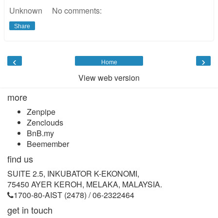
Unknown
No comments:
Share
‹
›
Home
View web version
more
Zenpipe
Zenclouds
BnB.my
Beemember
find us
SUITE 2.5, INKUBATOR K-EKONOMI,
75450 AYER KEROH, MELAKA, MALAYSIA.
1700-80-AIST (2478) / 06-2322464
get in touch