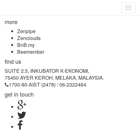
Togg
navig
more
Zenpipe
Zenclouds
BnB.my
Beemember
find us
SUITE 2.5, INKUBATOR K-EKONOMI,
75450 AYER KEROH, MELAKA, MALAYSIA.
1700-80-AIST (2478) / 06-2322464
get in touch